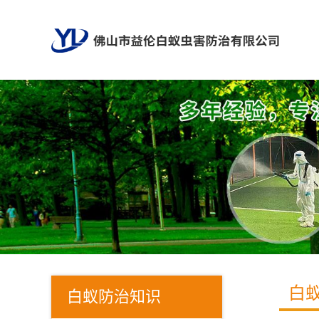
白
白蚁防治知识