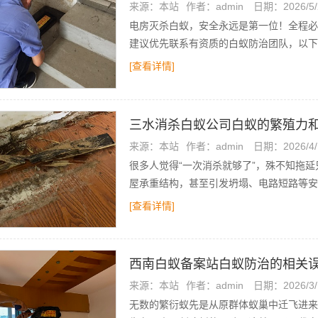
来源：本站
作者：admin
日期：2026/5/
电房灭杀白蚁，安全永远是第一位！全程必
建议优先联系有资质的白蚁防治团队，以下
[查看详情]
三水消杀白蚁公司白蚁的繁殖力
来源：本站
作者：admin
日期：2026/4/
很多人觉得“一次消杀就够了”，殊不知拖
屋承重结构，甚至引发坍塌、电路短路等安
[查看详情]
西南白蚁备案站白蚁防治的相关
来源：本站
作者：admin
日期：2026/3/
无数的繁衍蚁先是从原群体蚁巢中迁飞进来