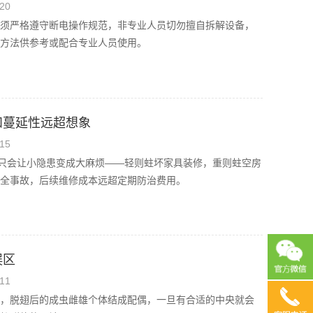
20
须严格遵守断电操作规范，非专业人员切勿擅自拆解设备，
方法供参考或配合专业人员使用。
和蔓延性远超想象
15
延只会让小隐患变成大麻烦——轻则蛀坏家具装修，重则蛀空房
全事故，后续维修成本远超定期防治费用。
误区
11
，脱翅后的成虫雌雄个体结成配偶，一旦有合适的中央就会
13690