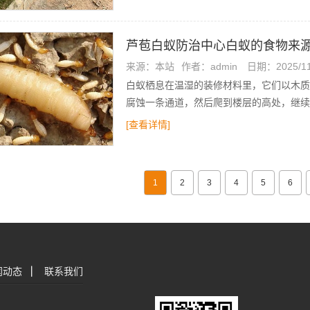
芦苞白蚁防治中心白蚁的食物来
来源：本站
作者：admin
日期：2025/11
白蚁栖息在温湿的装修材料里，它们以木质
腐蚀一条通道，然后爬到楼层的高处，继续
[查看详情]
1
2
3
4
5
6
闻动态
|
联系我们