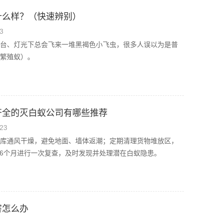
什么样？（快速辨别）
3
台、灯光下总会飞来一堆黑褐色小飞虫，很多人误以为是普
繁殖蚁）。
齐全的灭白蚁公司有哪些推荐
23
库通风干燥，避免地面、墙体返潮；定期清理货物堆放区，
-6个月进行一次复查，及时发现并处理潜在白蚁隐患。
害怎么办